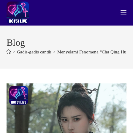
Skip
to
content
Blog
>
Gadis-gadis cantik
>
Menyelami Fenomena “Cha Qing Huan Sta