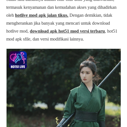
termasuk kenyamanan dan kemudahan akses yang dihadirkan
oleh
hotlive mod apk jalan tikus.
Dengan demikian, tidak
mengherankan jika banyak yang mencari untuk download
hotlive mod,
download apk hot51 mod versi terbaru
, hot51
mod apk sfile, dan versi modifikasi lainnya.