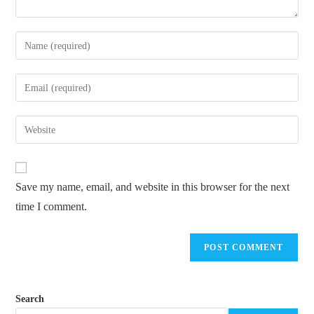
Enter
your
name
Enter
or
your
username
email
Enter
to
address
your
comment
to
website
comment
URL
Save my name, email, and website in this browser for the next
(optional)
time I comment.
Search