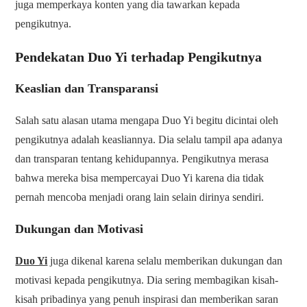
juga memperkaya konten yang dia tawarkan kepada
pengikutnya.
Pendekatan Duo Yi terhadap Pengikutnya
Keaslian dan Transparansi
Salah satu alasan utama mengapa Duo Yi begitu dicintai oleh
pengikutnya adalah keasliannya. Dia selalu tampil apa adanya
dan transparan tentang kehidupannya. Pengikutnya merasa
bahwa mereka bisa mempercayai Duo Yi karena dia tidak
pernah mencoba menjadi orang lain selain dirinya sendiri.
Dukungan dan Motivasi
Duo Yi
juga dikenal karena selalu memberikan dukungan dan
motivasi kepada pengikutnya. Dia sering membagikan kisah-
kisah pribadinya yang penuh inspirasi dan memberikan saran