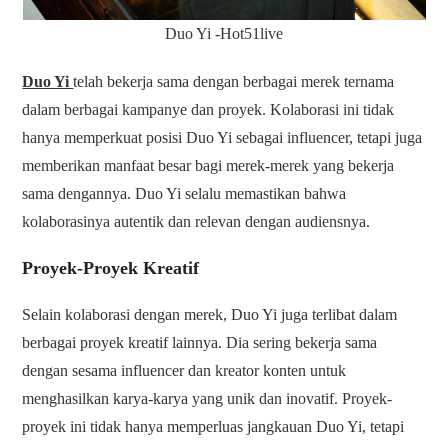
Duo Yi -Hot51live
Duo Yi
telah bekerja sama dengan berbagai merek ternama
dalam berbagai kampanye dan proyek. Kolaborasi ini tidak
hanya memperkuat posisi Duo Yi sebagai influencer, tetapi juga
memberikan manfaat besar bagi merek-merek yang bekerja
sama dengannya. Duo Yi selalu memastikan bahwa
kolaborasinya autentik dan relevan dengan audiensnya.
Proyek-Proyek Kreatif
Selain kolaborasi dengan merek, Duo Yi juga terlibat dalam
berbagai proyek kreatif lainnya. Dia sering bekerja sama
dengan sesama influencer dan kreator konten untuk
menghasilkan karya-karya yang unik dan inovatif. Proyek-
proyek ini tidak hanya memperluas jangkauan Duo Yi, tetapi