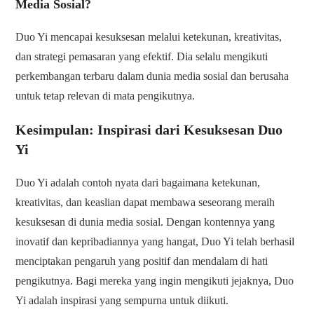
Media Sosial?
Duo Yi mencapai kesuksesan melalui ketekunan, kreativitas,
dan strategi pemasaran yang efektif. Dia selalu mengikuti
perkembangan terbaru dalam dunia media sosial dan berusaha
untuk tetap relevan di mata pengikutnya.
Kesimpulan: Inspirasi dari Kesuksesan Duo
Yi
Duo Yi adalah contoh nyata dari bagaimana ketekunan,
kreativitas, dan keaslian dapat membawa seseorang meraih
kesuksesan di dunia media sosial. Dengan kontennya yang
inovatif dan kepribadiannya yang hangat, Duo Yi telah berhasil
menciptakan pengaruh yang positif dan mendalam di hati
pengikutnya. Bagi mereka yang ingin mengikuti jejaknya, Duo
Yi adalah inspirasi yang sempurna untuk diikuti.