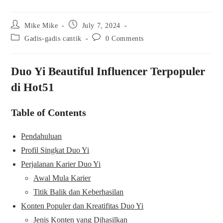
Post
Post
Mike Mike
July 7, 2024
author:
published:
Post
Post
Gadis-gadis cantik
0 Comments
category:
comments:
Duo Yi Beautiful Influencer Terpopuler
di Hot51
Table of Contents
Pendahuluan
Profil Singkat Duo Yi
Perjalanan Karier Duo Yi
Awal Mula Karier
Titik Balik dan Keberhasilan
Konten Populer dan Kreatifitas Duo Yi
Jenis Konten yang Dihasilkan