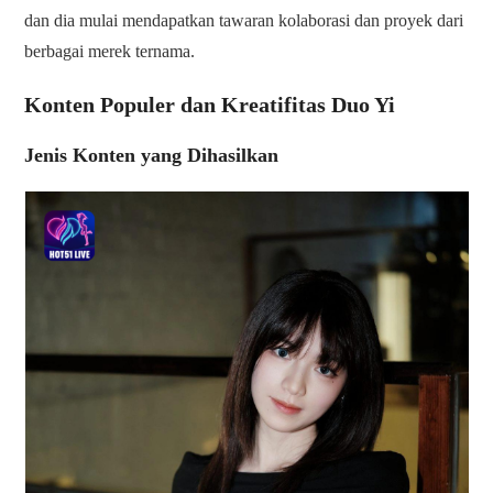
dan dia mulai mendapatkan tawaran kolaborasi dan proyek dari
berbagai merek ternama.
Konten Populer dan Kreatifitas Duo Yi
Jenis Konten yang Dihasilkan