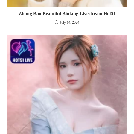
Zhang Bao Beautiful Bintang Livestream Hot51
July 14, 2024