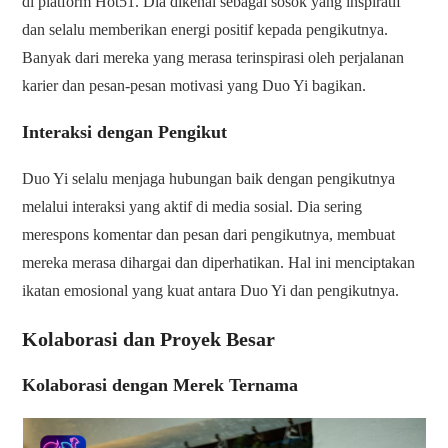
di platform Hot51. Dia dikenal sebagai sosok yang inspiratif
dan selalu memberikan energi positif kepada pengikutnya.
Banyak dari mereka yang merasa terinspirasi oleh perjalanan
karier dan pesan-pesan motivasi yang Duo Yi bagikan.
Interaksi dengan Pengikut
Duo Yi selalu menjaga hubungan baik dengan pengikutnya
melalui interaksi yang aktif di media sosial. Dia sering
merespons komentar dan pesan dari pengikutnya, membuat
mereka merasa dihargai dan diperhatikan. Hal ini menciptakan
ikatan emosional yang kuat antara Duo Yi dan pengikutnya.
Kolaborasi dan Proyek Besar
Kolaborasi dengan Merek Ternama