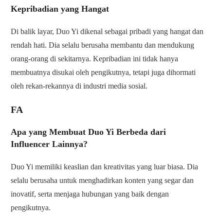
Kepribadian yang Hangat
Di balik layar, Duo Yi dikenal sebagai pribadi yang hangat dan
rendah hati. Dia selalu berusaha membantu dan mendukung
orang-orang di sekitarnya. Kepribadian ini tidak hanya
membuatnya disukai oleh pengikutnya, tetapi juga dihormati
oleh rekan-rekannya di industri media sosial.
FA
Apa yang Membuat Duo Yi Berbeda dari
Influencer Lainnya?
Duo Yi memiliki keaslian dan kreativitas yang luar biasa. Dia
selalu berusaha untuk menghadirkan konten yang segar dan
inovatif, serta menjaga hubungan yang baik dengan
pengikutnya.