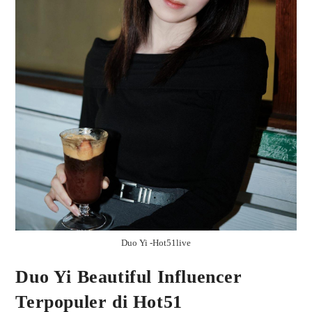
Duo Yi -Hot51live
Duo Yi Beautiful Influencer
Terpopuler di Hot51