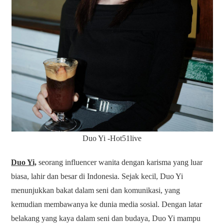
Duo Yi -Hot51live
Duo Yi,
seorang influencer wanita dengan karisma yang luar
biasa, lahir dan besar di Indonesia. Sejak kecil, Duo Yi
menunjukkan bakat dalam seni dan komunikasi, yang
kemudian membawanya ke dunia media sosial. Dengan latar
belakang yang kaya dalam seni dan budaya, Duo Yi mampu