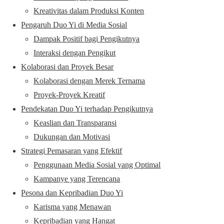
Kreativitas dalam Produksi Konten
Pengaruh Duo Yi di Media Sosial
Dampak Positif bagi Pengikutnya
Interaksi dengan Pengikut
Kolaborasi dan Proyek Besar
Kolaborasi dengan Merek Ternama
Proyek-Proyek Kreatif
Pendekatan Duo Yi terhadap Pengikutnya
Keaslian dan Transparansi
Dukungan dan Motivasi
Strategi Pemasaran yang Efektif
Penggunaan Media Sosial yang Optimal
Kampanye yang Terencana
Pesona dan Kepribadian Duo Yi
Karisma yang Menawan
Kepribadian yang Hangat