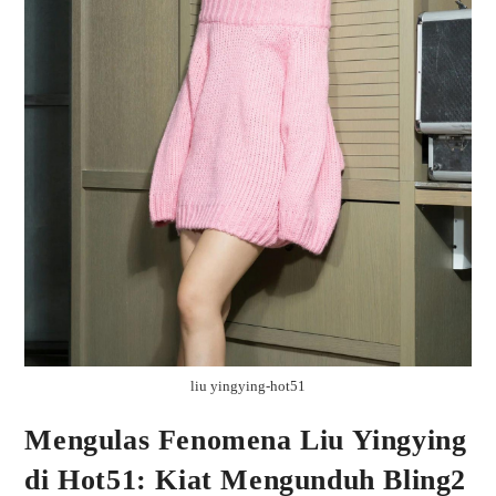
liu yingying-hot51
Mengulas Fenomena Liu Yingying
di Hot51: Kiat Mengunduh Bling2