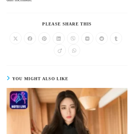
SHARE
PLEASE SHARE THIS
THIS
CONTENT
Opens
Opens
Opens
Opens
Opens
Opens
Opens
Opens
in
in
in
in
in
in
in
in
a
a
a
a
a
a
a
a
Opens
Opens
new
new
new
new
new
new
new
new
in
in
window
window
window
window
window
window
window
window
a
a
new
new
window
window
YOU MIGHT ALSO LIKE