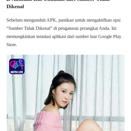
Dikenal
Sebelum mengunduh APK, pastikan untuk mengaktifkan opsi
“Sumber Tidak Dikenal” di pengaturan perangkat Anda. Ini
memungkinkan instalasi aplikasi dari sumber luar Google Play
Store.