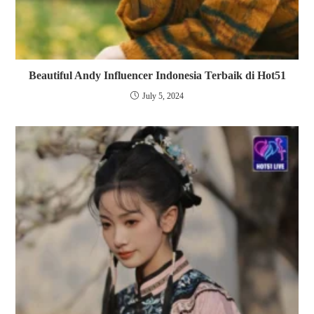
Beautiful Andy Influencer Indonesia Terbaik di Hot51
July 5, 2024