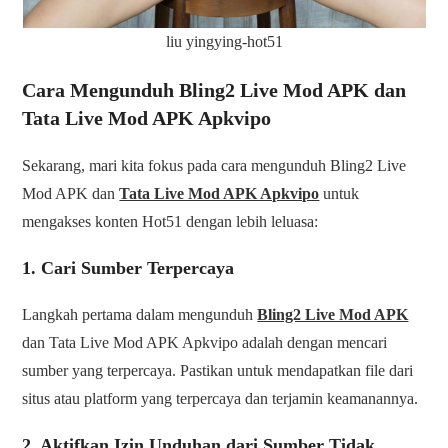
liu yingying-hot51
Cara Mengunduh Bling2 Live Mod APK dan
Tata Live Mod APK Apkvipo
Sekarang, mari kita fokus pada cara mengunduh Bling2 Live
Mod APK dan
Tata Live Mod APK Apkvipo
untuk
mengakses konten Hot51 dengan lebih leluasa:
1. Cari Sumber Terpercaya
Langkah pertama dalam mengunduh
Bling2 Live Mod APK
dan Tata Live Mod APK Apkvipo adalah dengan mencari
sumber yang terpercaya. Pastikan untuk mendapatkan file dari
situs atau platform yang terpercaya dan terjamin keamanannya.
2. Aktifkan Izin Unduhan dari Sumber Tidak