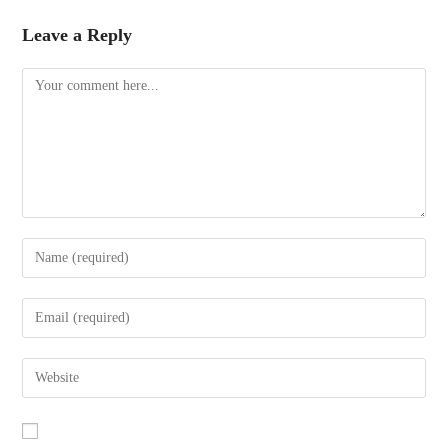
Leave a Reply
Comment
Enter
your
name
Enter
or
your
username
email
Enter
to
address
your
comment
to
website
comment
URL