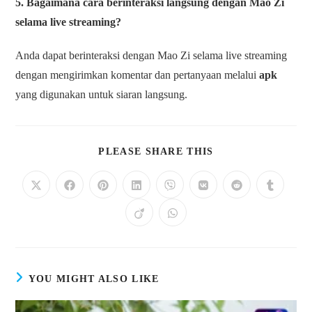
5. Bagaimana cara berinteraksi langsung dengan Mao Zi
selama live streaming?
Anda dapat berinteraksi dengan Mao Zi selama live streaming
dengan mengirimkan komentar dan pertanyaan melalui
apk
yang digunakan untuk siaran langsung.
SHARE
PLEASE SHARE THIS
THIS
CONTENT
Opens
Opens
Opens
Opens
Opens
Opens
Opens
Opens
in
in
in
in
in
in
in
in
a
a
a
a
a
a
a
a
Opens
Opens
new
new
new
new
new
new
new
new
in
in
window
window
window
window
window
window
window
window
a
a
new
new
window
window
YOU MIGHT ALSO LIKE