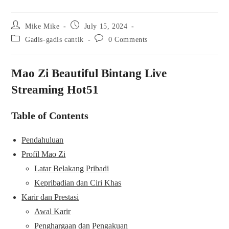
Post
Post
Mike Mike
July 15, 2024
author:
published:
Post
Post
Gadis-gadis cantik
0 Comments
category:
comments:
Mao Zi Beautiful Bintang Live
Streaming Hot51
Table of Contents
Pendahuluan
Profil Mao Zi
Latar Belakang Pribadi
Kepribadian dan Ciri Khas
Karir dan Prestasi
Awal Karir
Penghargaan dan Pengakuan