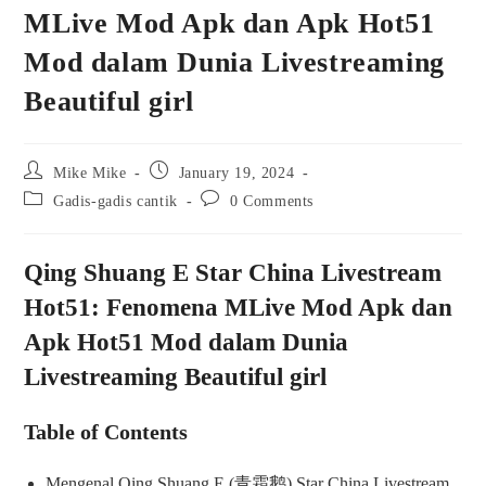
MLive Mod Apk dan Apk Hot51
Mod dalam Dunia Livestreaming
Beautiful girl
Post
Post
Mike Mike
January 19, 2024
author:
published:
Post
Post
Gadis-gadis cantik
0 Comments
category:
comments:
Qing Shuang E Star China Livestream
Hot51: Fenomena MLive Mod Apk dan
Apk Hot51 Mod dalam Dunia
Livestreaming Beautiful girl
Table of Contents
Mengenal Qing Shuang E (青霜鹅) Star China Livestream