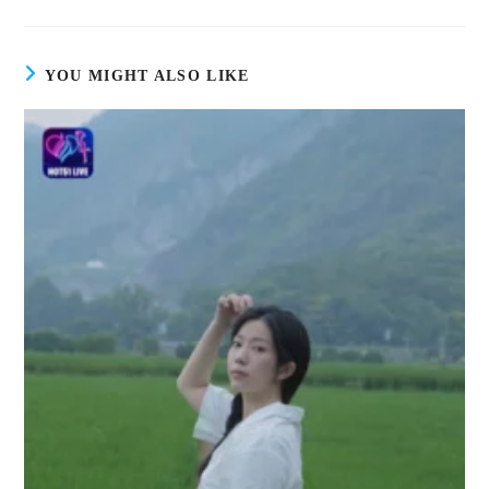
a
a
new
new
window
window
YOU MIGHT ALSO LIKE