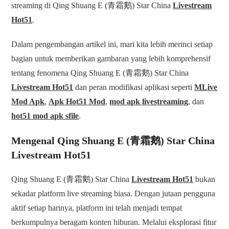
streaming di Qing Shuang E (青霜鹅) Star China
Livestream
Hot51
.
Dalam pengembangan artikel ini, mari kita lebih merinci setiap
bagian untuk memberikan gambaran yang lebih komprehensif
tentang fenomena Qing Shuang E (青霜鹅) Star China
Livestream Hot51
dan peran modifikasi aplikasi seperti
MLive
Mod Apk
,
Apk Hot51 Mod
,
mod apk livestreaming
, dan
hot51 mod apk sfile
.
Mengenal Qing Shuang E (青霜鹅) Star China
Livestream Hot51
Qing Shuang E (青霜鹅) Star China
Livestream Hot51
bukan
sekadar platform live streaming biasa. Dengan jutaan pengguna
aktif setiap harinya, platform ini telah menjadi tempat
berkumpulnya beragam konten hiburan. Melalui eksplorasi fitur