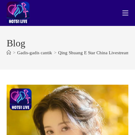
Skip
to
content
Blog
>
Gadis-gadis cantik
>
Qing Shuang E Star China Livestream 