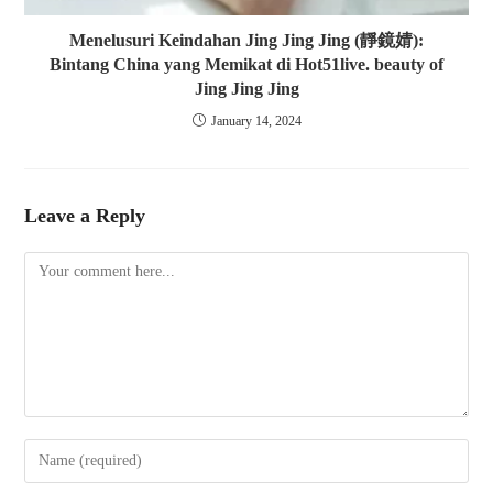
Menelusuri Keindahan Jing Jing Jing (靜鏡婧):
Bintang China yang Memikat di Hot51live. beauty of
Jing Jing Jing
January 14, 2024
Leave a Reply
Comment
Enter
your