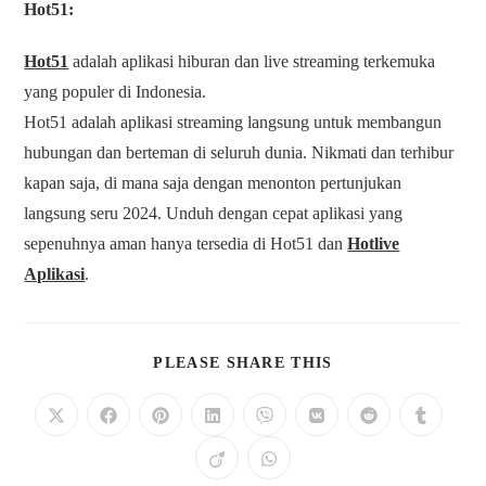
Hot51:
Hot51
adalah aplikasi hiburan dan live streaming terkemuka
yang populer di Indonesia.
Hot51 adalah aplikasi streaming langsung untuk membangun
hubungan dan berteman di seluruh dunia. Nikmati dan terhibur
kapan saja, di mana saja dengan menonton pertunjukan
langsung seru 2024. Unduh dengan cepat aplikasi yang
sepenuhnya aman hanya tersedia di Hot51 dan
Hotlive
Aplikasi
.
SHARE
PLEASE SHARE THIS
THIS
CONTENT
Opens
Opens
Opens
Opens
Opens
Opens
Opens
Opens
in
in
in
in
in
in
in
in
a
a
a
a
a
a
a
a
Opens
Opens
new
new
new
new
new
new
new
new
in
in
window
window
window
window
window
window
window
window