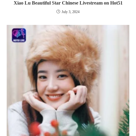
Xiao Lu Beautiful Star Chinese Livestream on Hot51
July 3, 2024