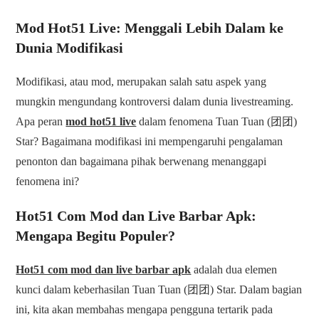
Mod Hot51 Live: Menggali Lebih Dalam ke
Dunia Modifikasi
Modifikasi, atau mod, merupakan salah satu aspek yang
mungkin mengundang kontroversi dalam dunia livestreaming.
Apa peran
mod hot51 live
dalam fenomena Tuan Tuan (团团)
Star? Bagaimana modifikasi ini mempengaruhi pengalaman
penonton dan bagaimana pihak berwenang menanggapi
fenomena ini?
Hot51 Com Mod dan Live Barbar Apk:
Mengapa Begitu Populer?
Hot51 com mod dan live barbar apk
adalah dua elemen
kunci dalam keberhasilan Tuan Tuan (团团) Star. Dalam bagian
ini, kita akan membahas mengapa pengguna tertarik pada