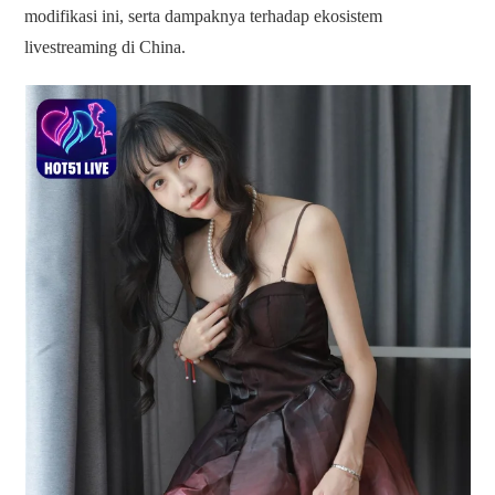
modifikasi ini, serta dampaknya terhadap ekosistem
livestreaming di China.