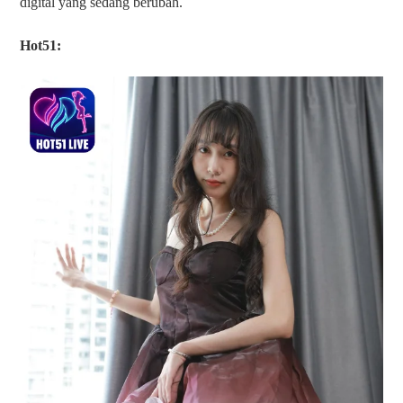
digital yang sedang berubah.
Hot51: