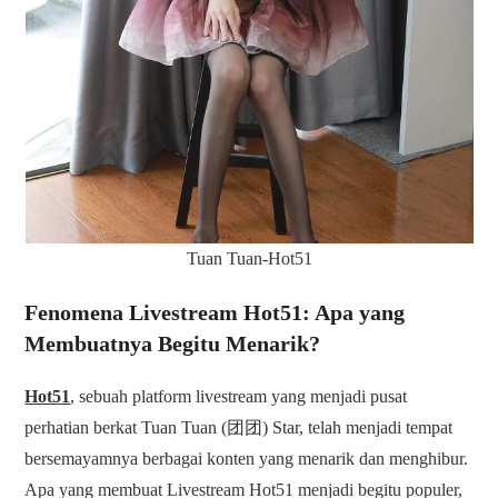
Tuan Tuan-Hot51
Fenomena Livestream Hot51: Apa yang
Membuatnya Begitu Menarik?
Hot51
, sebuah platform livestream yang menjadi pusat
perhatian berkat Tuan Tuan (团团) Star, telah menjadi tempat
bersemayamnya berbagai konten yang menarik dan menghibur.
Apa yang membuat Livestream Hot51 menjadi begitu populer,