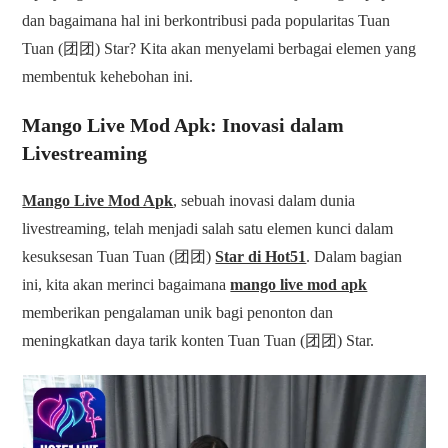
dan bagaimana hal ini berkontribusi pada popularitas Tuan
Tuan (团团) Star? Kita akan menyelami berbagai elemen yang
membentuk kehebohan ini.
Mango Live Mod Apk: Inovasi dalam
Livestreaming
Mango Live Mod Apk
, sebuah inovasi dalam dunia
livestreaming, telah menjadi salah satu elemen kunci dalam
kesuksesan Tuan Tuan (团团)
Star di Hot51
. Dalam bagian
ini, kita akan merinci bagaimana
mango live mod apk
memberikan pengalaman unik bagi penonton dan
meningkatkan daya tarik konten Tuan Tuan (团团) Star.