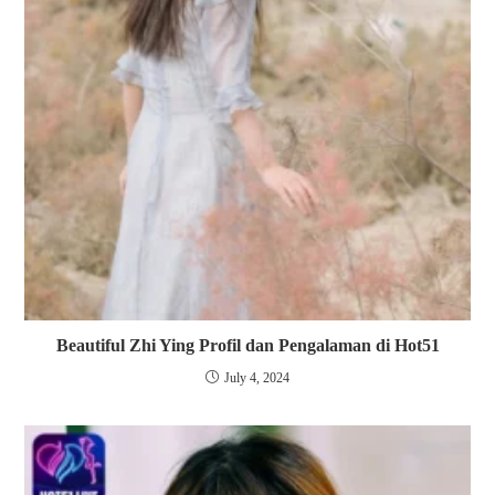
Beautiful Zhi Ying Profil dan Pengalaman di Hot51
July 4, 2024