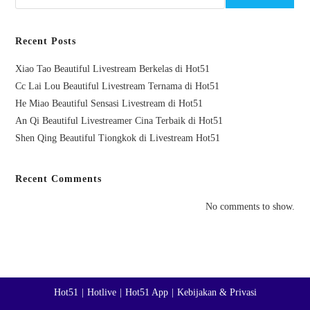
Recent Posts
Xiao Tao Beautiful Livestream Berkelas di Hot51
Cc Lai Lou Beautiful Livestream Ternama di Hot51
He Miao Beautiful Sensasi Livestream di Hot51
An Qi Beautiful Livestreamer Cina Terbaik di Hot51
Shen Qing Beautiful Tiongkok di Livestream Hot51
Recent Comments
No comments to show.
Hot51
Hotlive
Hot51 App
Kebijakan & Privasi