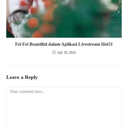
Fei Fei Beautiful dalam Aplikasi Livestream Hot51
July 10, 2024
Leave a Reply
Comment