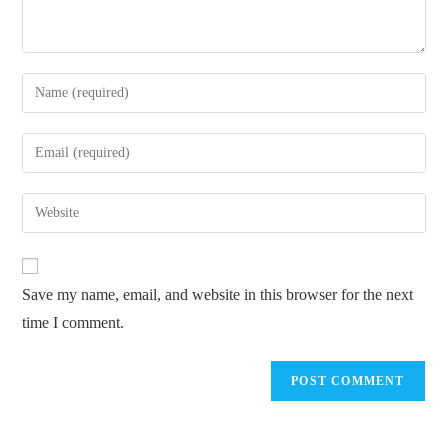
Enter
your
name
Enter
or
your
username
email
Enter
to
address
your
comment
to
website
comment
URL
Save my name, email, and website in this browser for the next
(optional)
time I comment.