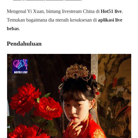
Mengenal Yi Xuan, bintang livestream China di
Hot51 live
.
Temukan bagaimana dia meraih kesuksesan di
aplikasi live
bebas
.
Pendahuluan