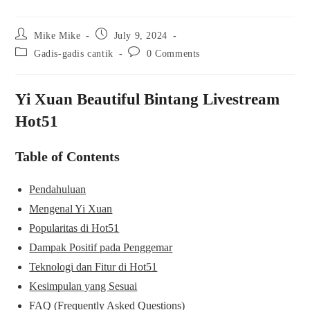
Post
Post
Mike Mike
July 9, 2024
author:
published:
Post
Post
Gadis-gadis cantik
0 Comments
category:
comments:
Yi Xuan Beautiful Bintang Livestream
Hot51
Table of Contents
Pendahuluan
Mengenal Yi Xuan
Popularitas di Hot51
Dampak Positif pada Penggemar
Teknologi dan Fitur di Hot51
Kesimpulan yang Sesuai
FAQ (Frequently Asked Questions)