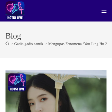
Skip
to
content
Blog
>
Gadis-gadis cantik
>
Mengupas Fenomena ‘You Ling Hu Zi Me