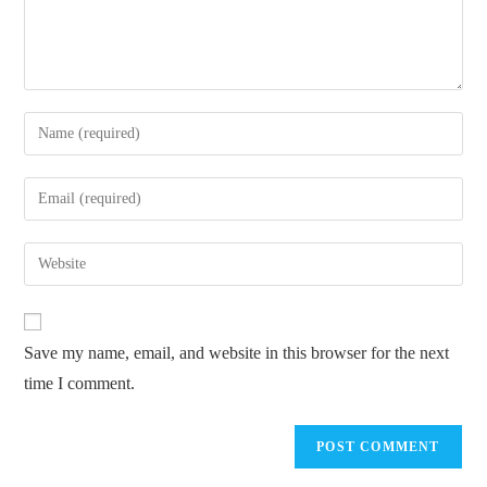
Enter
your
name
Enter
or
your
username
email
Enter
to
address
your
comment
to
website
comment
URL
Save my name, email, and website in this browser for the next
(optional)
time I comment.