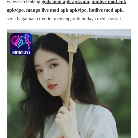
wawasan tentang
gods mod apk apkvipo
,
mmlive mod apk
apkvipo
,
mango live mod apk apkvipo
,
hotlive mod apk
,
serta bagaimana tren ini memengaruhi budaya media sosial.