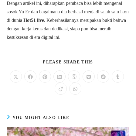
Dengan artikel ini, diharapkan pembaca bisa lebih mengenal
sosok Yu Er dan bagaimana dia berhasil menjadi salah satu ikon
di dunia
Hot51 live
. Keberhasilannya merupakan bukti bahwa
dengan kerja keras dan dedikasi, siapa pun bisa meraih
kesuksesan di era digital ini.
SHARE
PLEASE SHARE THIS
THIS
CONTENT
Opens
Opens
Opens
Opens
Opens
Opens
Opens
Opens
in
in
in
in
in
in
in
in
a
a
a
a
a
a
a
a
Opens
Opens
new
new
new
new
new
new
new
new
in
in
window
window
window
window
window
window
window
window
a
a
new
new
window
window
YOU MIGHT ALSO LIKE