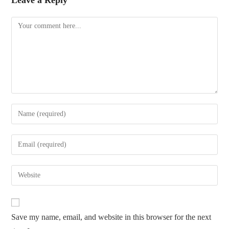
Comment
Enter
your
name
Enter
or
your
username
email
Enter
to
address
your
comment
to
website
comment
URL
Save my name, email, and website in this browser for the next
(optional)