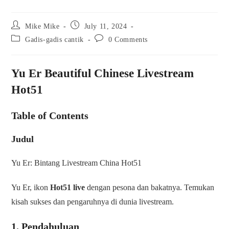
Post
Post
Mike Mike
July 11, 2024
author:
published:
Post
Post
Gadis-gadis cantik
0 Comments
category:
comments:
Yu Er Beautiful Chinese Livestream
Hot51
Table of Contents
Judul
Yu Er: Bintang Livestream China Hot51
Yu Er, ikon
Hot51 live
dengan pesona dan bakatnya. Temukan
kisah sukses dan pengaruhnya di dunia livestream.
1. Pendahuluan